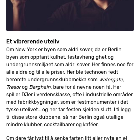
Et vibrerende uteliv
Om New York er byen som aldri sover, da er Berlin
byen som oppfant kulhet, festavhengighet og
undergrunnsmiljøet som aldri sover. Her finnes noe for
alle aldre og til alle priser. Her ble technoen født i
berømte undergrunnsklubbmekka som
Watergate
,
Tresor
og
Berghain
, bare for å nevne noen få. Her
spiller DJer i verdensklasse, ofte i industrielle områder
med fabrikkbygninger, som er festmonumenter i det
tyske utelivet… og her tar festen sjelden slutt. I tillegg
til disse store klubbene, så har Berlin også utallige
mindre klubber, cocktailbarer og kaféer.
Om dere får lyst til å senke farten litt eller nyte en øl