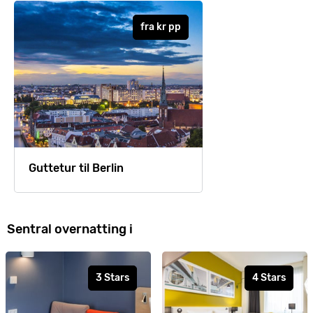
fra
kr
pp
Guttetur til Berlin
Sentral overnatting i
3 Stars
4 Stars