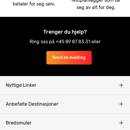
festplanlegger som tar
betaler for seg selv.
seg av alt for deg.
Trenger du hjelp?
Ring oss på +45 89 87 83 31 eller
Send en melding
Nyttige Linker
Copyright
Anbefalte Destinasjoner
Privacy Policy
Terms & Conditions
Gdansk
Brødsmuler
Pissup Blogg
Praha