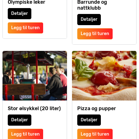
Olympiske leker
Barrunde og
nattklubb
Detaljer
Detaljer
Legg til turen
Legg til turen
Stor ølsykkel (20 liter)
Pizza og pupper
Detaljer
Detaljer
Legg til turen
Legg til turen