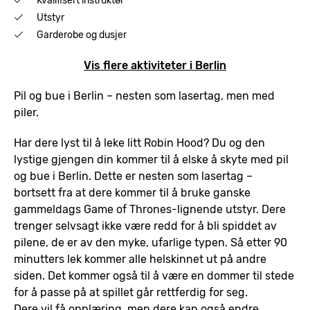
Kvalifisert instruktør
Utstyr
Garderobe og dusjer
Vis flere aktiviteter i Berlin
Pil og bue i Berlin – nesten som lasertag, men med
piler.
Har dere lyst til å leke litt Robin Hood? Du og den
lystige gjengen din kommer til å elske å skyte med pil
og bue i Berlin. Dette er nesten som lasertag –
bortsett fra at dere kommer til å bruke ganske
gammeldags Game of Thrones-lignende utstyr. Dere
trenger selvsagt ikke være redd for å bli spiddet av
pilene, de er av den myke, ufarlige typen. Så etter 90
minutters lek kommer alle helskinnet ut på andre
siden. Det kommer også til å være en dommer til stede
for å passe på at spillet går rettferdig for seg.
Dere vil få opplæring, men dere kan også endre