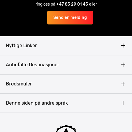
ring oss på
+47 85 29 01 45
eller
Send en melding
Nyttige Linker
Copyright
Anbefalte Destinasjoner
Privacy Policy
Terms & Conditions
Gdansk
Brødsmuler
Pissup Blogg
Praha
Budapest
Denne siden på andre språk
Bukarest
Krakow
Riga