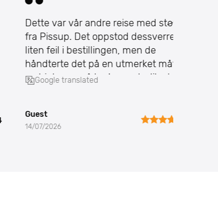
Dette var vår andre reise med støtte
Profesj
fra Pissup. Det oppstod dessverre en
forbind
liten feil i bestillingen, men de
Amsterd
håndterte det på en utmerket måte
til å h
og hjalp oss på kort varsel, slik at
behov. 
Google translated
Google
turen ikke b
båttur
Guest
Guest
5
14/07/2026
05/07/20