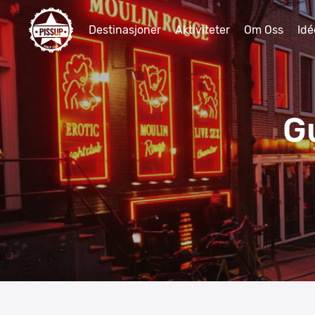
Destinasjoner
Aktiviteter
Om Oss
Idé
G