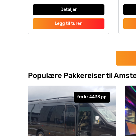
Detaljer
Legg til turen
Populære Pakkereiser til Ams
fra
kr 4433
pp