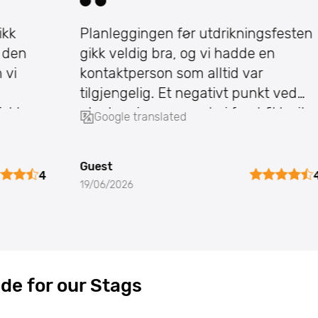
Planleggingen før utdrikningsfesten
gikk veldig bra, og vi hadde en
kontaktperson som alltid var
tilgjengelig. Et negativt punkt ved
planleggingen var at vi først fikk vite
Google translated
hvor aktivitetene
Guest
4
4
19/06/2026
de for our Stags