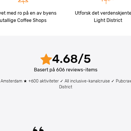
ivet med ro på en av byens
Utforsk det verdenskjent
utallige Coffee Shops
Light District
4.68
/
5
Basert på
606
reviews-items
g Amsterdam ★ +600 aktiviteter ✓ All inclusive-kanalcruise ✓ Pubcraw
District