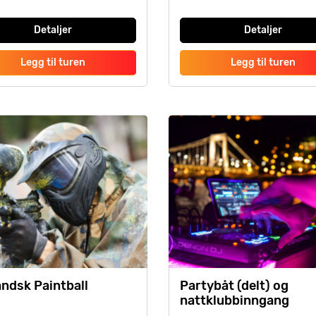
Detaljer
Detaljer
Legg til turen
Legg til turen
andsk Paintball
Partybåt (delt) og
nattklubbinngang