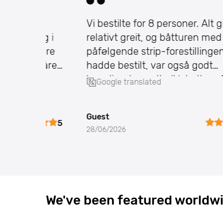
 i
Vi bestilte for 8 personer. Alt gikk
slag i
relativt greit, og båtturen med den
 klare
påfølgende strip-forestillingen vi
me våre
hadde bestilt, var også godt
g,
koordinert, og alt gikk helt perfekt.
Google translated
Guest
5
28/06/2026
We've been featured worldwi