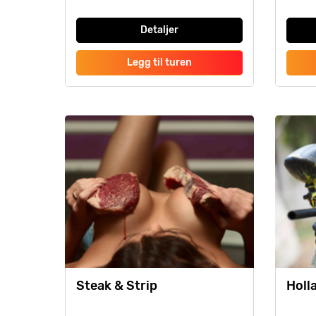
Detaljer
Legg til turen
Steak & Strip
Holl