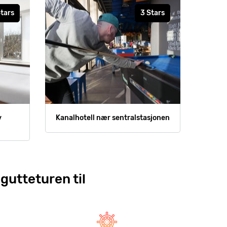
Stars
3 Stars
v
Kanalhotell nær sentralstasjonen
gutteturen til