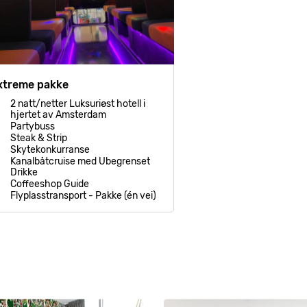
xtreme pakke
2 natt/netter Luksuriøst hotell i
hjertet av Amsterdam
Partybuss
Steak & Strip
Skytekonkurranse
Kanalbåtcruise med Ubegrenset
Drikke
Coffeeshop Guide
Flyplasstransport - Pakke (én vei)