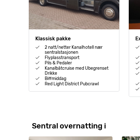
Klassisk pakke
E
2 natt/netter Kanalhotell nær
sentralstasjonen
Flyplasstransport
Pils & Pedaler
Kanalbåtcruise med Ubegrenset
Drikke
Biffmiddag
Red Light District Pubcrawl
Sentral overnatting i