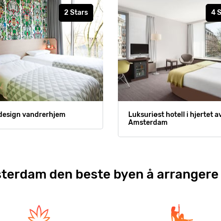
2 Stars
4 
design vandrerhjem
Luksuriøst hotell i hjertet a
Amsterdam
terdam den beste byen å arrangere 