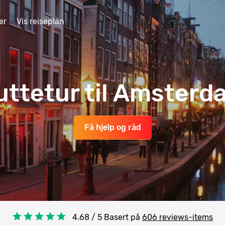
er
Vis reiseplan
uttetur til Amsterd
Få hjelp og råd
4.68 / 5 Basert på
606 reviews-items