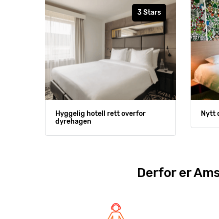
3 Stars
Hyggelig hotell rett overfor
Nytt 
dyrehagen
Derfor er Ams