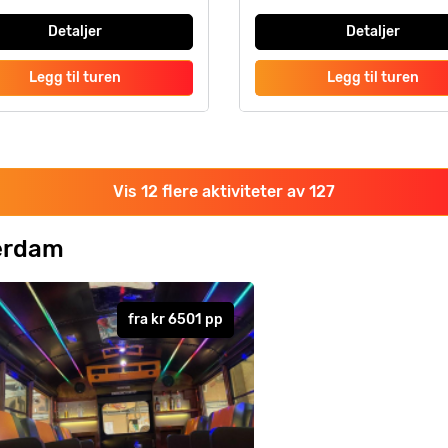
Detaljer
Detaljer
Legg til turen
Legg til turen
Vis 12 flere aktiviteter av 127
terdam
fra
kr 6501
pp