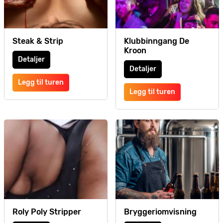
Steak & Strip
Klubbinngang De
Kroon
Detaljer
Detaljer
Legg til turen
Legg til turen
Roly Poly Stripper
Bryggeriomvisning