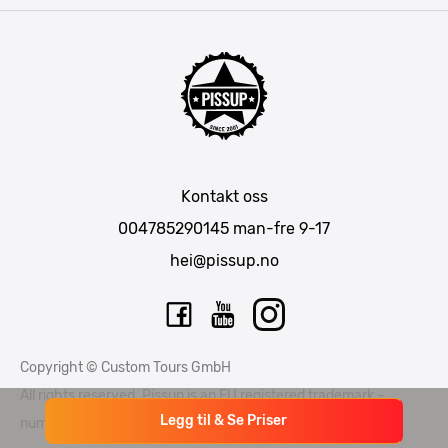
Krakow
Riga
Amsterdam
Barcelona
Lisboa
Mallorca
Kontakt oss
Berlin
004785290145
man-fre 9-17
München
hei@pissup.no
Bratislava
Warszawa
Tallinn
Copyright © Custom Tours GmbH
Vilnius
All rights reserved. Pissup is an EU registered trademark –
Legg til & Se Priser
number EUTM015397706 and EUTM 015397714