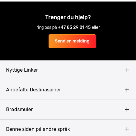
Trenger du hjelp?
ring oss på
+47 85 29 01 45
eller
Send en melding
Nyttige Linker
Copyright
Anbefalte Destinasjoner
Privacy Policy
Terms & Conditions
Gdansk
Brødsmuler
Pissup Blogg
Praha
Budapest
Denne siden på andre språk
Bukarest