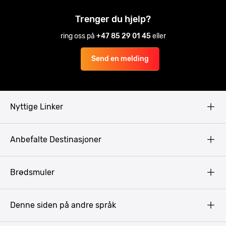
Trenger du hjelp?
ring oss på
+47 85 29 01 45
eller
Send en melding
Nyttige Linker
Copyright
Anbefalte Destinasjoner
Privacy Policy
Terms & Conditions
Gdansk
Brødsmuler
Pissup Blogg
Praha
Budapest
Denne siden på andre språk
Bukarest