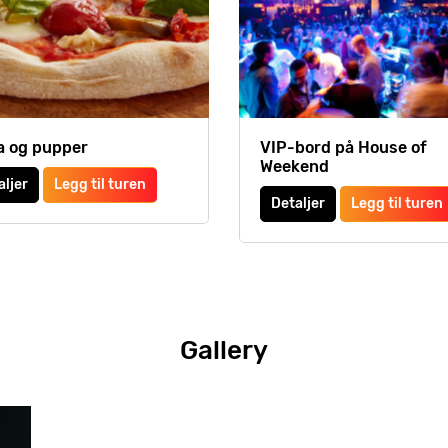
a og pupper
VIP-bord på House of
Weekend
aljer
Legg til turen
Detaljer
Legg til turen
Gallery