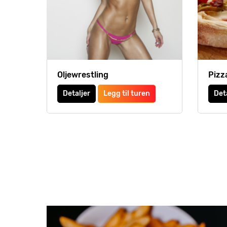
Oljewrestling
Pizz
Detaljer
Legg til turen
Det