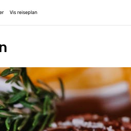
er
Vis reiseplan
in