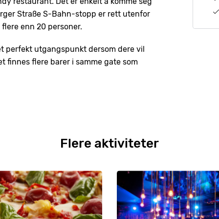
rendy restaurant. Det er enkelt å komme seg
urger Straße S-Bahn-stopp er rett utenfor
 flere enn 20 personer.
 et perfekt utgangspunkt dersom dere vil
t finnes flere barer i samme gate som
Flere aktiviteter