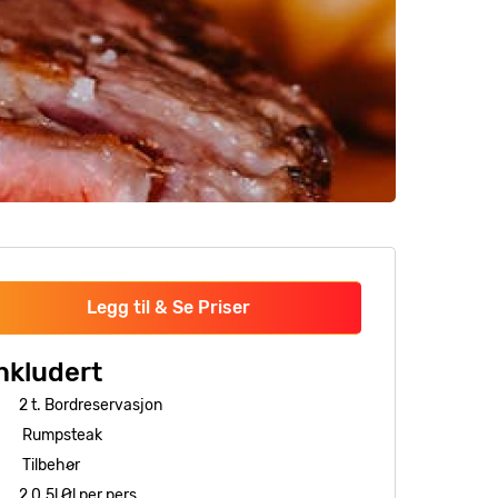
Legg til & Se Priser
nkludert
2 t. Bordreservasjon
Rumpsteak
Tilbehør
2 0.5l Øl per pers