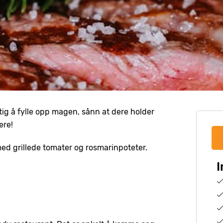
tig å fylle opp magen, sånn at dere holder
ere!
 med grillede tomater og rosmarinpoteter.
I