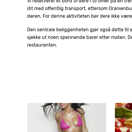
Vi reserverer et bord til dere i to timer på en t
dit med offentlig transport, ettersom Oranienb
døren. For denne aktiviteten bør dere ikke være
Den sentrale beliggenheten gjør også dette til
sjekke ut noen spennende barer etter maten. De
restauranten.