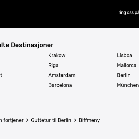
ring oss p
lte Destinasjoner
Krakow
Lisboa
Riga
Mallorca
t
Amsterdam
Berlin
t
Barcelona
München
n fortjener
>
Guttetur til Berlin
>
Biffmeny