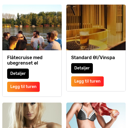
Flåtecruise med
Standard Øl/Vinspa
ubegrenset øl
Detaljer
Detaljer
Legg til turen
Legg til turen