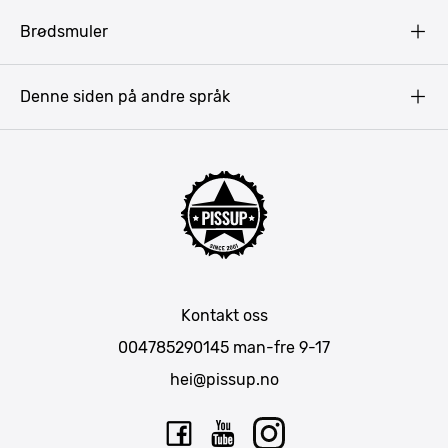
Terms & Conditions
Gdansk
Brødsmuler
Pissup Blogg
Praha
Budapest
Denne siden på andre språk
Bukarest
Krakow
Riga
Amsterdam
Barcelona
Lisboa
Mallorca
Kontakt oss
Berlin
004785290145
man-fre 9-17
München
hei@pissup.no
Bratislava
Warszawa