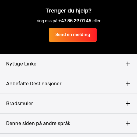
Trenger du hjelp?
ring oss på
+47 85 29 01 45
eller
Send en melding
Nyttige Linker
Copyright
Anbefalte Destinasjoner
Privacy Policy
Terms & Conditions
Gdansk
Brødsmuler
Pissup Blogg
Praha
Budapest
Denne siden på andre språk
Bukarest