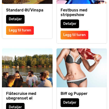
Standard Øl/Vinspa
Festbuss med
strippeshow
Detaljer
Detaljer
Legg til turen
Legg til turen
Flåtecruise med
Biff og Pupper
ubegrenset øl
Detaljer
Detaljer