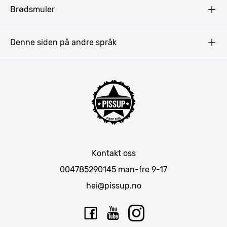
Terms & Conditions
Gdansk
Brødsmuler
Pissup Blogg
Praha
Budapest
Denne siden på andre språk
Bukarest
Krakow
Riga
Amsterdam
Barcelona
Lisboa
Mallorca
Kontakt oss
Berlin
004785290145
man-fre 9-17
München
hei@pissup.no
Bratislava
Warszawa