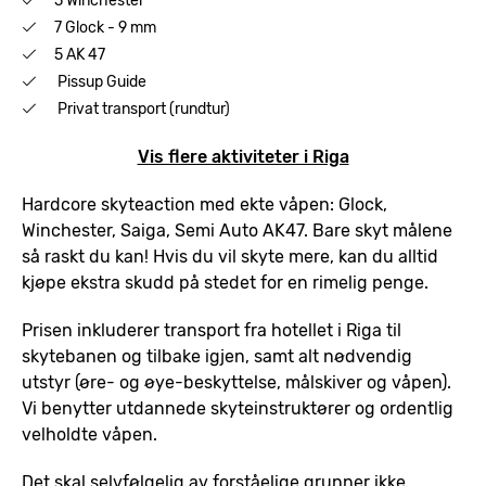
5 Winchester
7 Glock - 9 mm
5 AK 47
Pissup Guide
Privat transport (rundtur)
Vis flere aktiviteter i Riga
Hardcore skyteaction med ekte våpen: Glock,
Winchester, Saiga, Semi Auto AK47. Bare skyt målene
så raskt du kan! Hvis du vil skyte mere, kan du alltid
kjøpe ekstra skudd på stedet for en rimelig penge.
Prisen inkluderer transport fra hotellet i Riga til
skytebanen og tilbake igjen, samt alt nødvendig
utstyr (øre- og øye-beskyttelse, målskiver og våpen).
Vi benytter utdannede skyteinstruktører og ordentlig
velholdte våpen.
Det skal selvfølgelig av forståelige grunner ikke