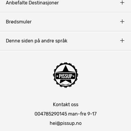
Anbefalte Destinasjoner
Privacy Policy
Terms & Conditions
Gdansk
Brødsmuler
Pissup Blogg
Praha
Budapest
Denne siden på andre språk
Bukarest
Krakow
Riga
Amsterdam
Barcelona
Lisboa
Mallorca
Kontakt oss
Berlin
004785290145
man-fre 9-17
München
hei@pissup.no
Bratislava