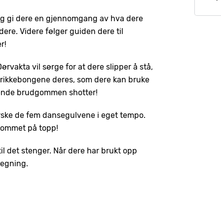
 og gi dere en gjennomgang av hva dere
dere. Videre følger guiden dere til
r!
rvakta vil sørge for at dere slipper å stå,
å drikkebongene deres, som dere kan bruke
mmende brudgommen shotter!
tforske de fem dansegulvene i eget tempo.
 kommet på topp!
l det stenger. Når dere har brukt opp
regning.