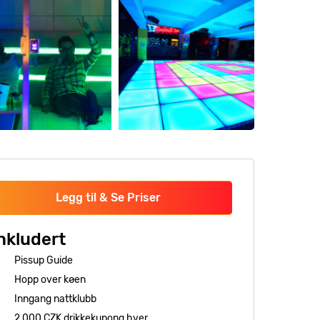
Legg til & Se Priser
nkludert
Pissup Guide
Hopp over køen
Inngang nattklubb
2 000 CZK drikkekupong hver