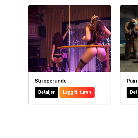
Stripperunde
Pain
Detaljer
Legg til turen
Det