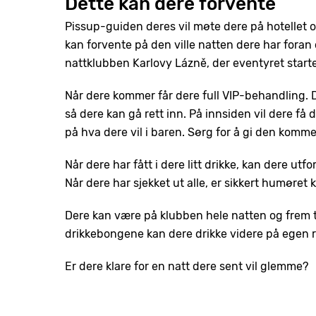
Dette kan dere forvente
Pissup-guiden deres vil møte dere på hotellet
kan forvente på den ville natten dere har foran 
nattklubben Karlovy Lázně, der eventyret starte
Når dere kommer får dere full VIP-behandling. Dø
så dere kan gå rett inn. På innsiden vil dere f
på hva dere vil i baren. Sørg for å gi den ko
Når dere har fått i dere litt drikke, kan dere u
Når dere har sjekket ut alle, er sikkert humøret
Dere kan være på klubben hele natten og frem ti
drikkebongene kan dere drikke videre på egen 
Er dere klare for en natt dere sent vil glemme?