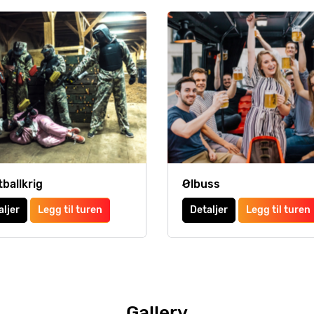
tballkrig
Ølbuss
aljer
Legg til turen
Detaljer
Legg til turen
Gallery