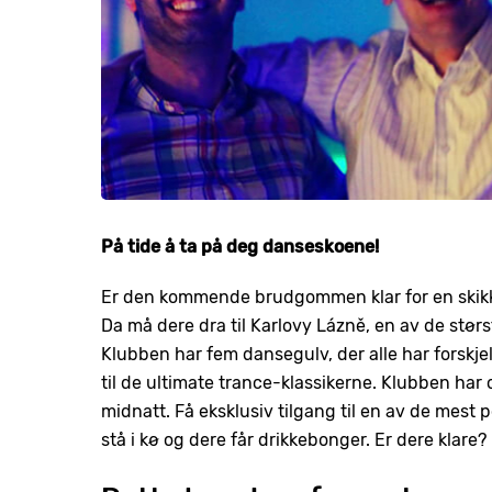
På tide å ta på deg danseskoene!
Er den kommende brudgommen klar for en skikke
Da må dere dra til Karlovy Lázně, en av de stør
Klubben har fem dansegulv, der alle har forskjell
til de ultimate trance-klassikerne. Klubben har
midnatt. Få eksklusiv tilgang til en av de mest 
stå i kø og dere får drikkebonger. Er dere klare?