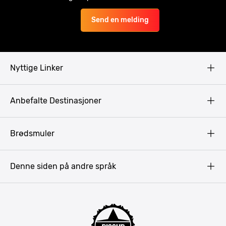
Send en melding
Nyttige Linker
Copyright
Anbefalte Destinasjoner
Privacy Policy
Terms & Conditions
Gdansk
Brødsmuler
Pissup Blogg
Praha
Budapest
Denne siden på andre språk
Bukarest
Krakow
Riga
Amsterdam