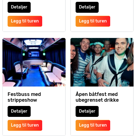
Detaljer
Detaljer
Legg til turen
Legg til turen
Festbuss med
Åpen båtfest med
strippeshow
ubegrenset drikke
Detaljer
Detaljer
Legg til turen
Legg til turen