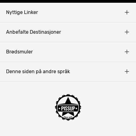
Nyttige Linker
Copyright
Anbefalte Destinasjoner
Privacy Policy
Terms & Conditions
Gdansk
Brødsmuler
Pissup Blogg
Praha
Budapest
Denne siden på andre språk
Bukarest
Krakow
Riga
Amsterdam
Barcelona
Lisboa
Mallorca