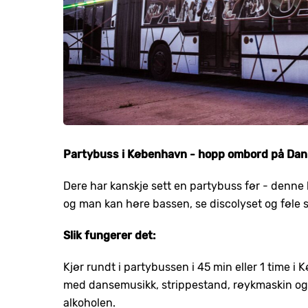
Partybuss i København - hopp ombord på Dan
Dere har kanskje sett en partybuss før - denne
og man kan høre bassen, se discolyset og føle 
Slik fungerer det:
Kjør rundt i partybussen i 45 min eller 1 time i 
med dansemusikk, strippestand, røykmaskin og d
alkoholen.