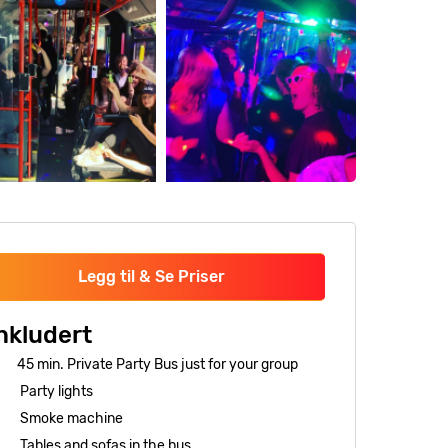
Legg til & Se Priser
nkludert
45 min. Private Party Bus just for your group
Party lights
Smoke machine
Tables and sofas in the bus