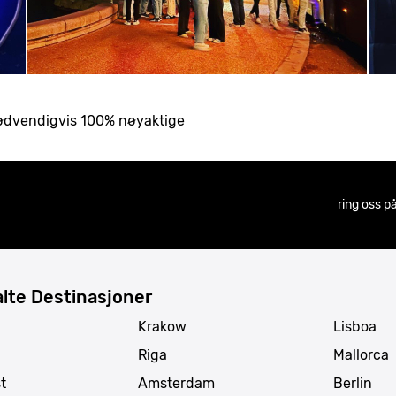
nødvendigvis 100% nøyaktige
ring oss p
lte Destinasjoner
Krakow
Lisboa
Riga
Mallorca
t
Amsterdam
Berlin