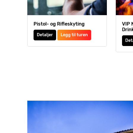
Pistol- og Rifleskyting
VIP 
Drin
Detaljer
Legg til turen
Det