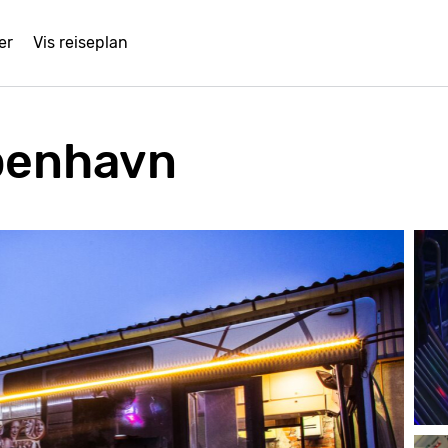
er
Vis reiseplan
benhavn