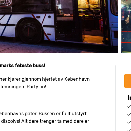
marks feteste buss!
 her kjører gjennom hjertet av København
stemningen. Party on!
I
Københavns gater. Bussen er fullt utstyrt
iscolys! Alt dere trenger ta med dere er