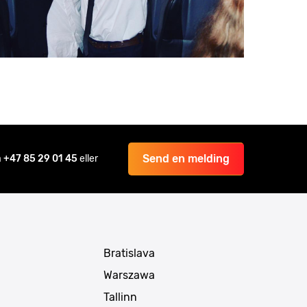
Send en melding
å
+47 85 29 01 45
eller
Bratislava
Warszawa
Tallinn