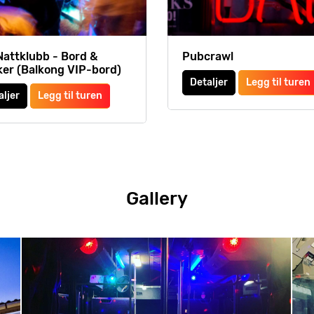
Nattklubb - Bord &
Pubcrawl
ker (Balkong VIP-bord)
Detaljer
Legg til turen
aljer
Legg til turen
Gallery