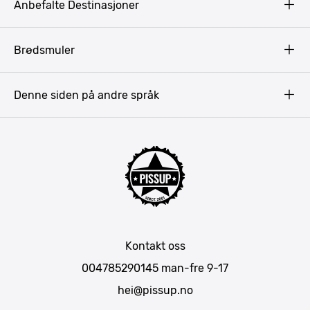
Anbefalte Destinasjoner
Privacy Policy
Terms & Conditions
Gdansk
Brødsmuler
Pissup Blogg
Praha
Budapest
Denne siden på andre språk
Bukarest
Krakow
Riga
Amsterdam
Barcelona
Lisboa
Mallorca
Kontakt oss
Berlin
004785290145
man-fre 9-17
München
hei@pissup.no
Bratislava