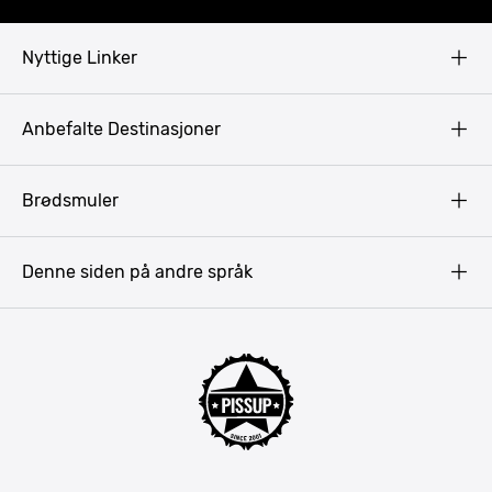
Nyttige Linker
Copyright
Anbefalte Destinasjoner
Privacy Policy
Terms & Conditions
Gdansk
Brødsmuler
Pissup Blogg
Praha
Budapest
Denne siden på andre språk
Bukarest
Krakow
Riga
Amsterdam
Barcelona
Lisboa