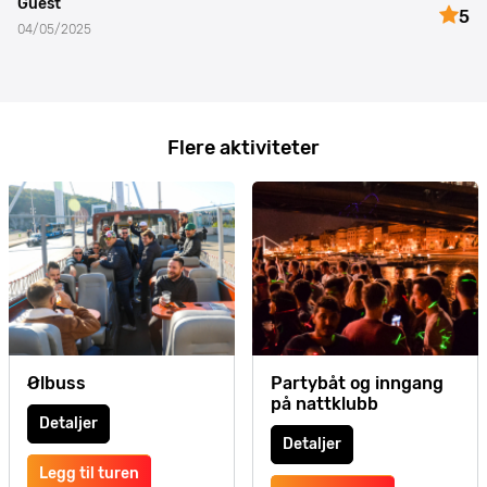
Guest
5
04/05/2025
Flere aktiviteter
Ølbuss
Partybåt og inngang
på nattklubb
Detaljer
Detaljer
Legg til turen