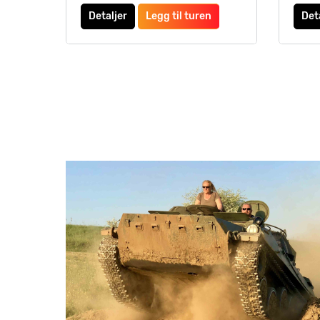
Detaljer
Legg til turen
Det