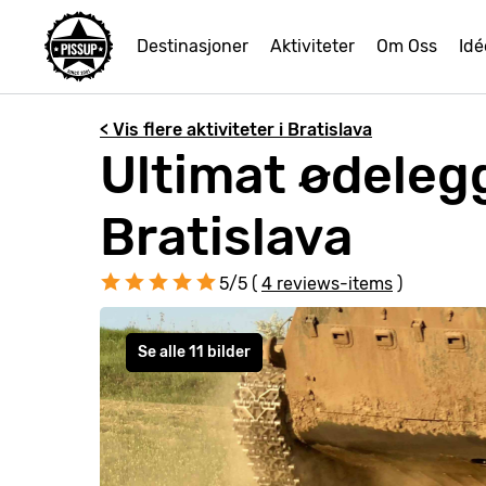
Destinasjoner
Aktiviteter
Om Oss
Idé
< Vis flere aktiviteter i Bratislava
Ultimat ødelegg
Bratislava
5/5 (
4 reviews-items
)
Se alle 11 bilder