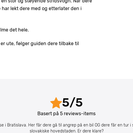
 i en stor og støyende stridsvogn. Når dere
 har lekt dere med og etterlater den i
ilme det hele.
r ute, følger guiden dere tilbake til
5
/
5
Basert på
5
reviews-items
e i Bratislava. Her får dere gå til angrep på en bil OG dere får en tur i
slovakiske hovedstaden. Er dere klare?