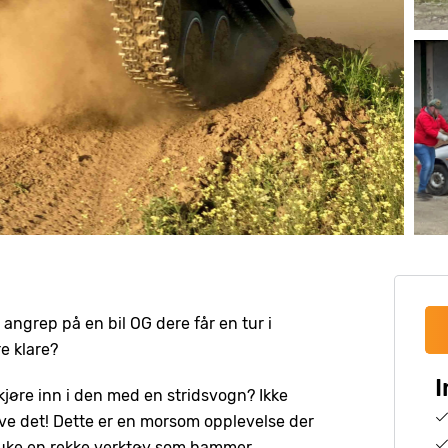
l angrep på en bil OG dere får en tur i
e klare?
I
kjøre inn i den med en stridsvogn? Ikke
leve det! Dette er en morsom opplevelse der
bruke en rekke verktøy som hammer,