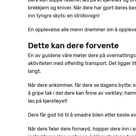
brekkjern og kniver. Når dere har gjort deres b
inn tyngre skyts: en stridsvogn!
En opplevelse alle menn drømmer om å oppleve 
Dette kan dere forvente
En av guidene våre møter dere på overnattings
aktiviteten med offentlig transport. Det ligger l
langt.
Når dere ankommer, får dere se dagens bytte; e
å gripe tak i det dere kan finne av verktøy; ha
løs på kjøretøyet!
Dere får god tid til å smadre bilen etter beste e
Når dere føler dere fornøyd, hopper dere inn 