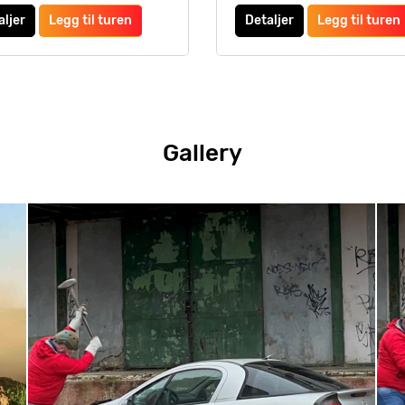
aljer
Legg til turen
Detaljer
Legg til turen
Gallery