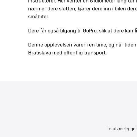
instruktører. Her venter en 6 kilometer lang tur
nærmer dere slutten, kjører dere inn i bilen dere
småbiter.
Dere får også tilgang til GoPro, slik at dere kan f
Denne opplevelsen varer i en time, og når tiden e
Bratislava med offentlig transport.
Total ødeleggels