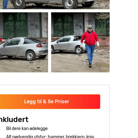
Legg til & Se Priser
nkludert
Bil dere kan ødelegge
Alt nødvendig utstyr: hammer, brekkjern, kniv,