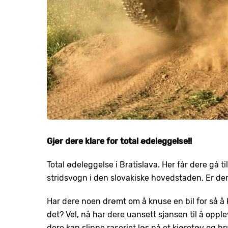
Gjør dere klare for total ødeleggelse!!
Total ødeleggelse i Bratislava. Her får dere gå ti
stridsvogn i den slovakiske hovedstaden. Er der
Har dere noen drømt om å knuse en bil for så å 
det? Vel, nå har dere uansett sjansen til å opp
dere kan slippe raseriet løs på et kjøretøy og 