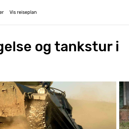
er
Vis reiseplan
else og tankstur i