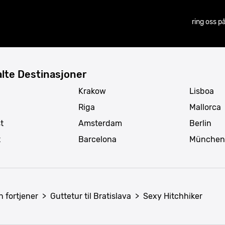
ring oss p
lte Destinasjoner
Krakow
Lisboa
Riga
Mallorca
t
Amsterdam
Berlin
t
Barcelona
München
n fortjener
>
Guttetur til Bratislava
>
Sexy Hitchhiker