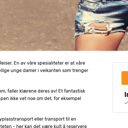
Reiser. En av våre spesialiteter er at våre
r deilige unge damer i veikanten som trenger
em, faller klærene deres av! Et fantastisk
I
ppen ikke vet noe om det, for eksempel
lasstransport eller transport til en
viteten - her kan det være kult å reservere