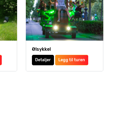
Ølsykkel
Detaljer
Legg til turen