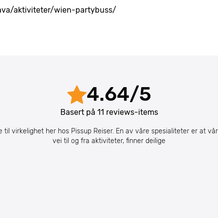
ava/aktiviteter/wien-partybuss/
4.64
/
5
Basert på
11
reviews-items
te til virkelighet her hos Pissup Reiser. En av våre spesialiteter er at vå
vei til og fra aktiviteter, finner deilige