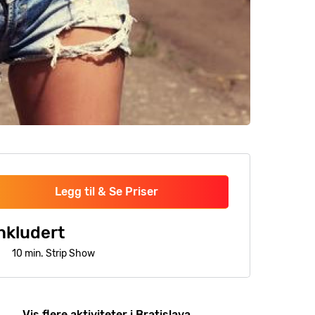
Legg til & Se Priser
nkludert
10 min. Strip Show
Vis flere aktiviteter i Bratislava