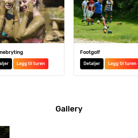
mebryting
Footgolf
aljer
Legg til turen
Detaljer
Legg til turen
Gallery