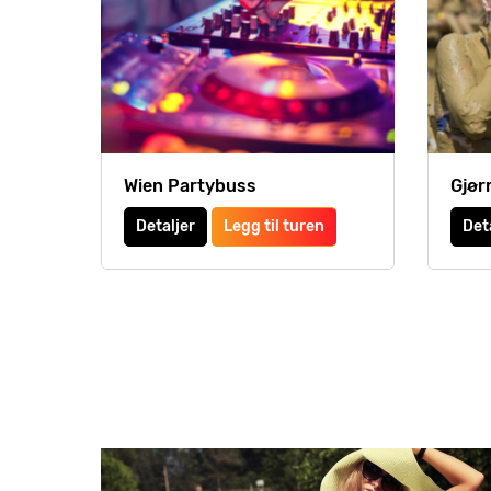
Wien Partybuss
Gjør
Detaljer
Legg til turen
Det