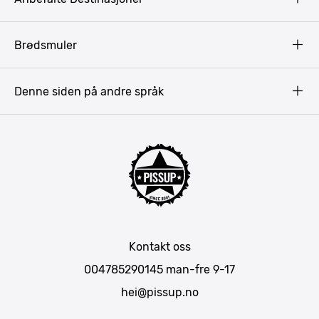
Privacy Policy
Terms & Conditions
Gdansk
Brødsmuler
Pissup Blogg
Praha
Budapest
Denne siden på andre språk
Bukarest
Krakow
Riga
Amsterdam
Barcelona
Lisboa
Mallorca
Kontakt oss
Berlin
004785290145
man-fre 9-17
München
hei@pissup.no
Bratislava