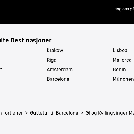
ring oss p
lte Destinasjoner
Krakow
Lisboa
Riga
Mallorca
t
Amsterdam
Berlin
t
Barcelona
München
n fortjener
>
Guttetur til Barcelona
>
Øl og Kyllingvinger M