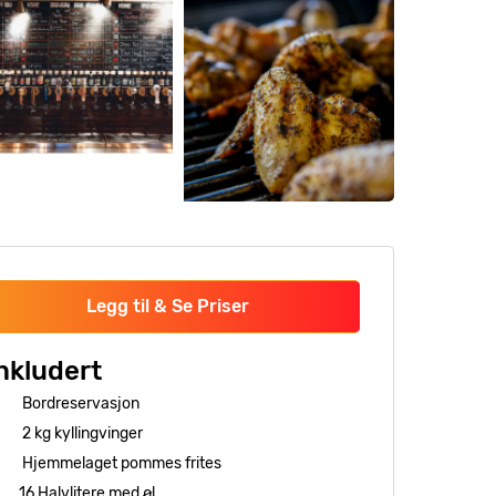
Legg til & Se Priser
nkludert
Bordreservasjon
2 kg kyllingvinger
Hjemmelaget pommes frites
16 Halvlitere med øl