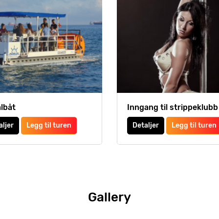
lbåt
Inngang til strippeklubb
aljer
Legg til turen
Detaljer
Legg til turen
Gallery