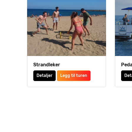
Strandleker
Peda
Detaljer
Legg til turen
Det