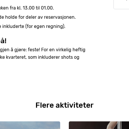
en fra kl. 13.00 til 01.00.
de holde for deler av reservasjonen.
e inkluderte (for egen regning).
å!
jen å gjøre: feste! For en virkelig heftig
ske kvarteret, som inkluderer shots og
Flere aktiviteter