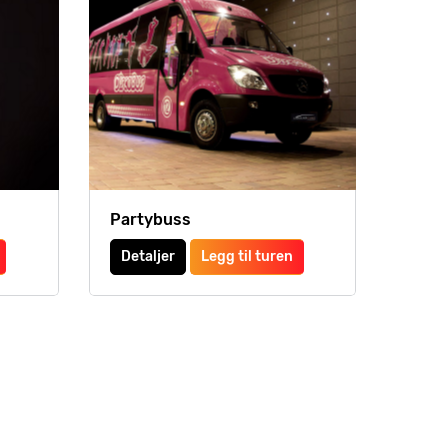
Partybuss
Detaljer
Legg til turen