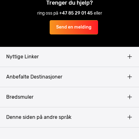
Trenger du hjelp?
ring oss på
+47 85 29 01 45
eller
Send en melding
Nyttige Linker
Copyright
Anbefalte Destinasjoner
Privacy Policy
Terms & Conditions
Gdansk
Brødsmuler
Pissup Blogg
Praha
Budapest
Denne siden på andre språk
Bukarest
Krakow