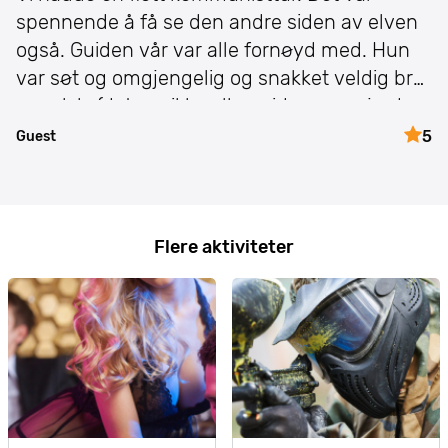
spennende å få se den andre siden av elven
også. Guiden vår var alle fornøyd med. Hun
var søt og omgjengelig og snakket veldig bra
engelsk, (det var ikke alle guider som gjorde
det). Jeg vil ihvertfall anbefale
5
Guest
kommunistturen til alle som reiser til
Warszawa.
Flere aktiviteter