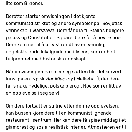
lite som 8 kroner.
Deretter starter omvisningen i det kjente
kommunistdistriktet og andre symboler på “Sovjetisk
vennskap” i Warszawa! Dere får dra til Stalins tidligere
palass og Constitution Square, bare for å nevne noen.
Dere kommer til å bli vist rundt av en vennlig,
engelsktalende lokalguide med lisens, som er helt
fullproppet med historisk kunnskap!
Når omvisningen nærmer seg slutten blir det servert
lunsj på en typisk
Bar Mleczny
('Melkebar'), der dere
får smake nydelige, polske pierogi. Noe som er litt av
en opplevelse i seg selv!
Om dere fortsatt er sultne etter denne opplevelsen,
kan bussen kjøre dere til en kommunistlignende
restaurant i sentrum. Her kan dere få spise middag i et
glamorøst og sosialrealistisk interiør. Atmosfæren er til