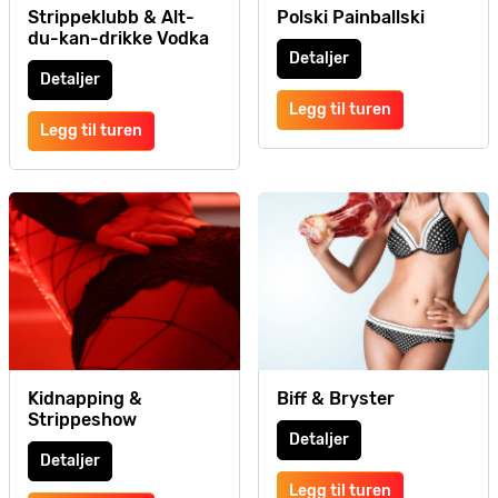
Strippeklubb & Alt-
Polski Painballski
du-kan-drikke Vodka
Detaljer
Detaljer
Legg til turen
Legg til turen
Kidnapping &
Biff & Bryster
Strippeshow
Detaljer
Detaljer
Legg til turen