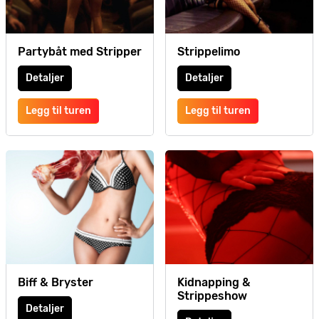
Partybåt med Stripper
Strippelimo
Detaljer
Detaljer
Legg til turen
Legg til turen
Biff & Bryster
Kidnapping &
Strippeshow
Detaljer