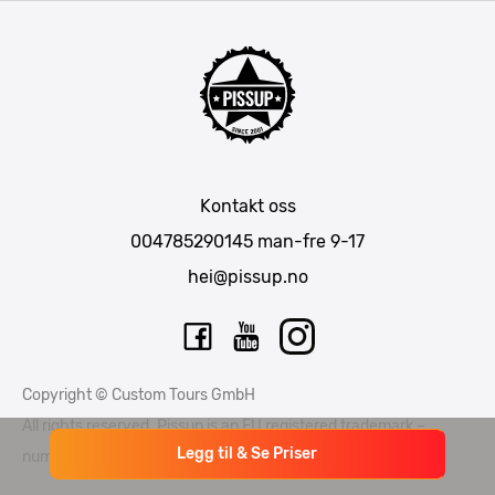
Krakow
Riga
Amsterdam
Barcelona
Lisboa
Mallorca
Kontakt oss
Berlin
004785290145
man-fre 9-17
München
hei@pissup.no
Bratislava
Warszawa
Tallinn
Copyright © Custom Tours GmbH
Vilnius
All rights reserved. Pissup is an EU registered trademark –
Legg til & Se Priser
number EUTM015397706 and EUTM 015397714