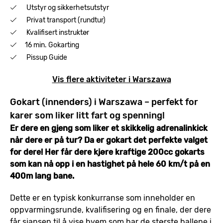
Utstyr og sikkerhetsutstyr
Privat transport (rundtur)
Kvalifisert instruktør
16 min. Gokarting
Pissup Guide
Vis flere aktiviteter i Warszawa
Gokart (innendørs) i Warszawa – perfekt for
karer som liker litt fart og spenning!
Er dere en gjeng som liker et skikkelig adrenalinkick
når dere er på tur? Da er gokart det perfekte valget
for dere! Her får dere kjøre kraftige 200cc gokarts
som kan nå opp i en hastighet på hele 60 km/t på en
400m lang bane.
Dette er en typisk konkurranse som inneholder en
oppvarmingsrunde, kvalifisering og en finale, der dere
får sjansen til å vise hvem som har de største ballene i