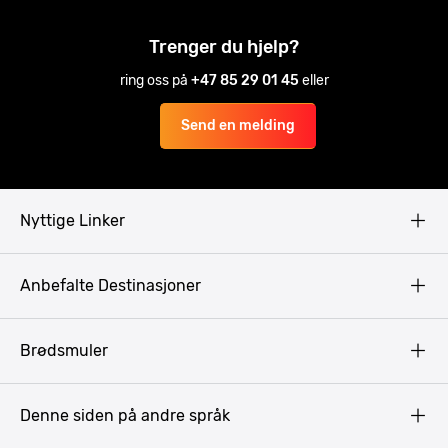
Trenger du hjelp?
ring oss på
+47 85 29 01 45
eller
Send en melding
Nyttige Linker
Copyright
Anbefalte Destinasjoner
Privacy Policy
Terms & Conditions
Gdansk
Brødsmuler
Pissup Blogg
Praha
Budapest
Denne siden på andre språk
Bukarest