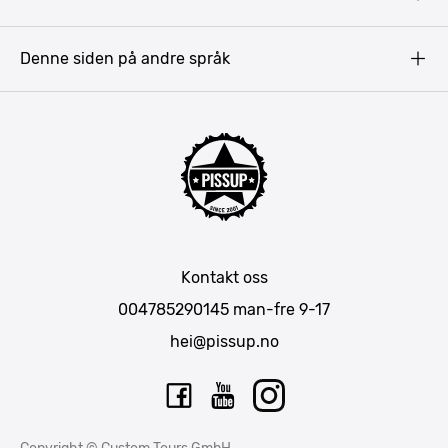
Pissup Blogg
Praha
Budapest
Denne siden på andre språk
Bukarest
Krakow
Riga
Amsterdam
Barcelona
Lisboa
Mallorca
Kontakt oss
Berlin
004785290145
man-fre 9-17
München
hei@pissup.no
Bratislava
Warszawa
Tallinn