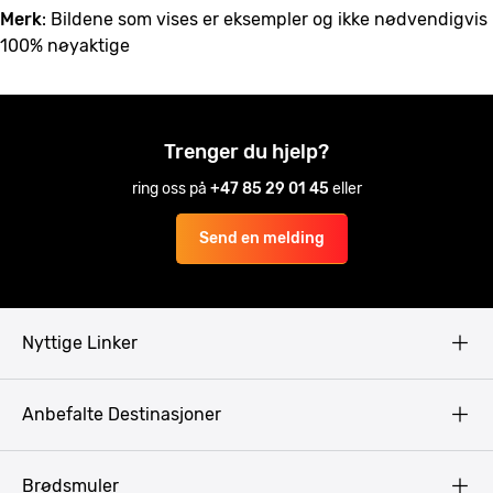
Merk
: Bildene som vises er eksempler og ikke nødvendigvis
100% nøyaktige
Trenger du hjelp?
ring oss på
+47 85 29 01 45
eller
Send en melding
Nyttige Linker
Copyright
Anbefalte Destinasjoner
Privacy Policy
Terms & Conditions
Gdansk
Brødsmuler