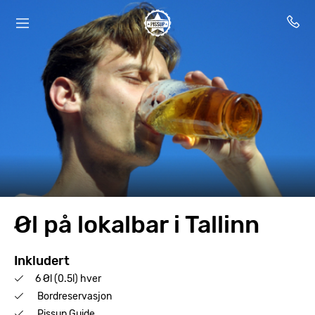
Øl på lokalbar i Tallinn
Inkludert
6 Øl (0.5l) hver
Bordreservasjon
Pissup Guide