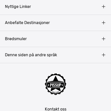
Nyttige Linker
Copyright
Anbefalte Destinasjoner
Privacy Policy
Terms & Conditions
Gdansk
Brødsmuler
Pissup Blogg
Praha
Budapest
Denne siden på andre språk
Bukarest
Krakow
Riga
Amsterdam
Barcelona
Lisboa
Mallorca
Kontakt oss