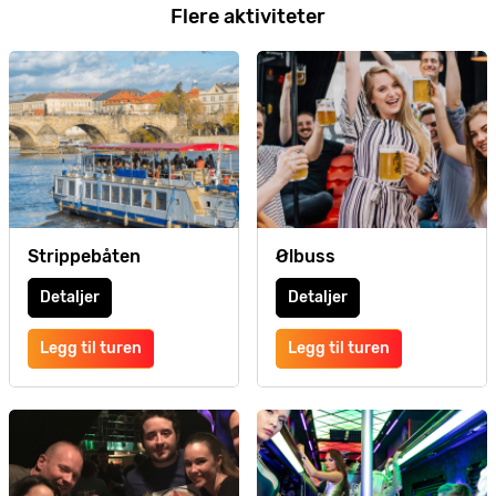
Flere aktiviteter
Strippebåten
Ølbuss
Detaljer
Detaljer
Legg til turen
Legg til turen