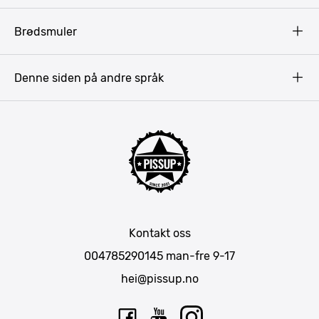
Terms & Conditions
Gdansk
Brødsmuler
Pissup Blogg
Praha
Budapest
Denne siden på andre språk
Bukarest
Krakow
Riga
Amsterdam
Barcelona
Lisboa
Mallorca
Kontakt oss
Berlin
004785290145
man-fre 9-17
München
hei@pissup.no
Bratislava
Warszawa