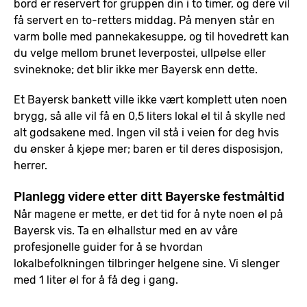
bord er reservert for gruppen din i to timer, og dere vil
få servert en to-retters middag. På menyen står en
varm bolle med pannekakesuppe, og til hovedrett kan
du velge mellom brunet leverpostei, ullpølse eller
svineknoke; det blir ikke mer Bayersk enn dette.
Et Bayersk bankett ville ikke vært komplett uten noen
brygg, så alle vil få en 0,5 liters lokal øl til å skylle ned
alt godsakene med. Ingen vil stå i veien for deg hvis
du ønsker å kjøpe mer; baren er til deres disposisjon,
herrer.
Planlegg videre etter ditt Bayerske festmåltid
Når magene er mette, er det tid for å nyte noen øl på
Bayersk vis. Ta en ølhallstur med en av våre
profesjonelle guider for å se hvordan
lokalbefolkningen tilbringer helgene sine. Vi slenger
med 1 liter øl for å få deg i gang.