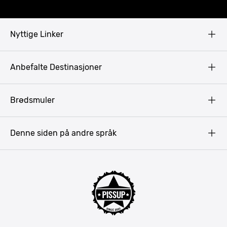
Nyttige Linker
Copyright
Anbefalte Destinasjoner
Privacy Policy
Terms & Conditions
Gdansk
Brødsmuler
Pissup Blogg
Praha
Budapest
Denne siden på andre språk
Bukarest
Krakow
Riga
Amsterdam
Barcelona
Lisboa