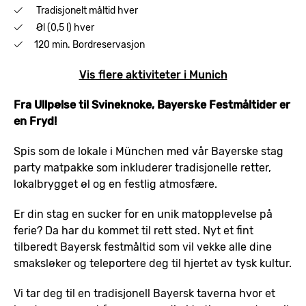
Tradisjonelt måltid hver
Øl (0,5 l) hver
120 min. Bordreservasjon
Vis flere aktiviteter i Munich
Fra Ullpølse til Svineknoke, Bayerske Festmåltider er
en Fryd!
Spis som de lokale i München med vår Bayerske stag
party matpakke som inkluderer tradisjonelle retter,
lokalbrygget øl og en festlig atmosfære.
Er din stag en sucker for en unik matopplevelse på
ferie? Da har du kommet til rett sted. Nyt et fint
tilberedt Bayersk festmåltid som vil vekke alle dine
smaksløker og teleportere deg til hjertet av tysk kultur.
Vi tar deg til en tradisjonell Bayersk taverna hvor et