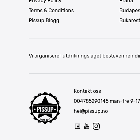
Privacy Policy
Praha
Terms & Conditions
Budapes
Pissup Blogg
Bukares
Vi organiserer utdrikningslaget bestevennen di
Kontakt oss
004785290145
man-fre 9-17
hei@pissup.no