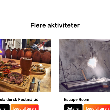
Flere aktiviteter
elaldersk Festmåltid
Escape Room
aljer
Legg til turen
Detaljer
Legg til turen