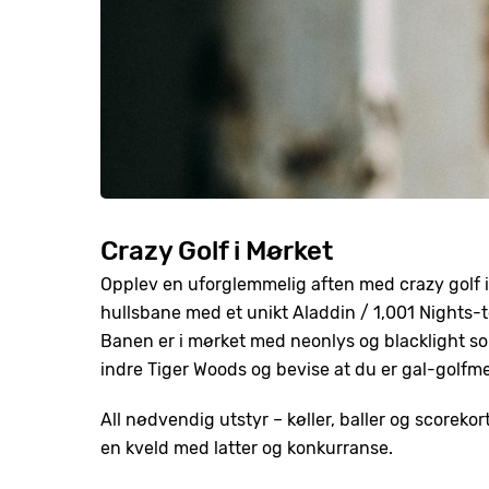
Crazy Golf i Mørket
Opplev en uforglemmelig aften med crazy golf i
hullsbane med et unikt Aladdin / 1,001 Nights-
Banen er i mørket med neonlys og blacklight som 
indre Tiger Woods og bevise at du er gal-golfm
All nødvendig utstyr – køller, baller og scorekort 
en kveld med latter og konkurranse.