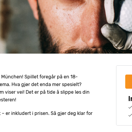
 München! Spillet foregår på en 18-
tema. Hva gjør det enda mer spesielt?
viser vei! Det er på tide å slippe løs din
I
esteren!
– er inkludert i prisen. Så gjør deg klar for