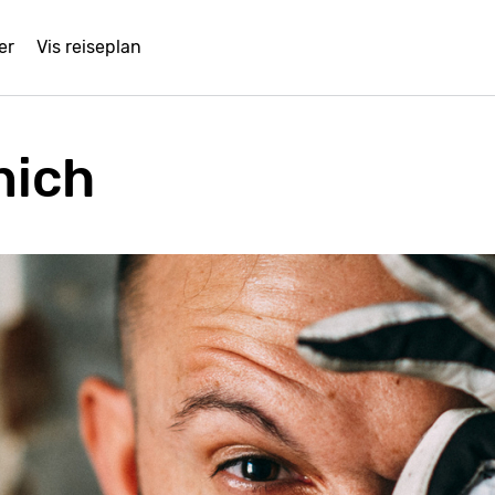
er
Vis reiseplan
nich