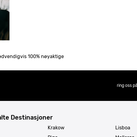
nødvendigvis 100% nøyaktige
ring oss p
lte Destinasjoner
Krakow
Lisboa