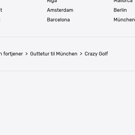
Riga
Mallorca
t
Amsterdam
Berlin
t
Barcelona
München
n fortjener
>
Guttetur til München
>
Crazy Golf