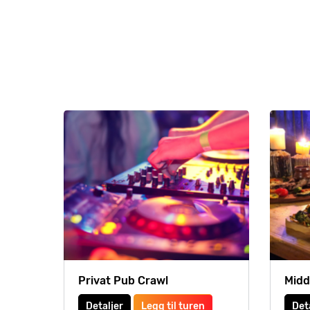
Privat Pub Crawl
Midd
Detaljer
Legg til turen
Det