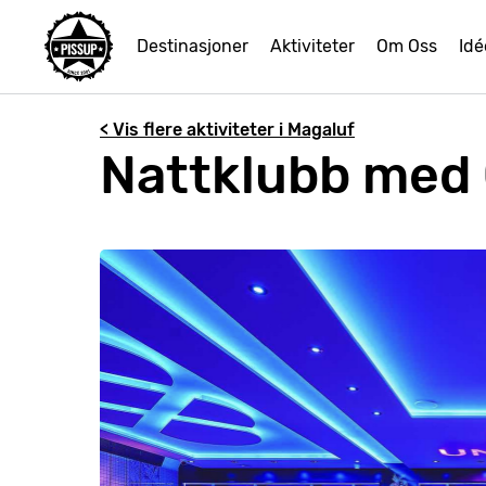
Destinasjoner
Aktiviteter
Om Oss
Idé
< Vis flere aktiviteter i Magaluf
Nattklubb med G