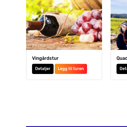
Vingårdstur
Quad
Detaljer
Legg til turen
Det