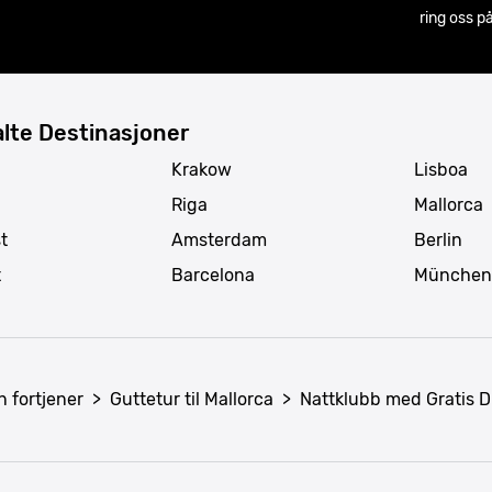
ring oss p
lte Destinasjoner
Krakow
Lisboa
Riga
Mallorca
t
Amsterdam
Berlin
t
Barcelona
München
n fortjener
>
Guttetur til Mallorca
>
Nattklubb med Gratis D