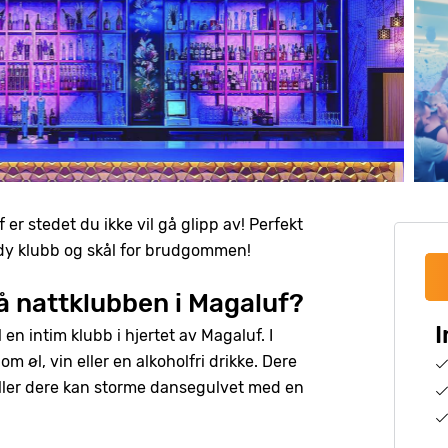
uf er stedet du ikke vil gå glipp av! Perfekt
endy klubb og skål for brudgommen!
å nattklubben i Magaluf?
I
en intim klubb i hjertet av Magaluf. I
om øl, vin eller en alkoholfri drikke. Dere
eller dere kan storme dansegulvet med en