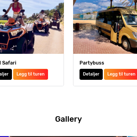
 Safari
Partybuss
aljer
Legg til turen
Detaljer
Legg til turen
Gallery