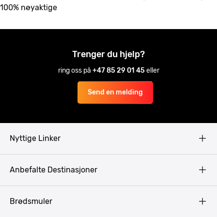
100% nøyaktige
Trenger du hjelp?
ring oss på
+47 85 29 01 45
eller
Send en melding
Nyttige Linker
Copyright
Anbefalte Destinasjoner
Privacy Policy
Terms & Conditions
Gdansk
Brødsmuler
Pissup Blogg
Praha