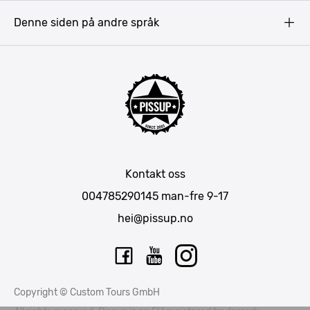
Budapest
Denne siden på andre språk
Bukarest
Krakow
Riga
Amsterdam
Barcelona
Lisboa
Mallorca
Kontakt oss
Berlin
004785290145
man-fre 9-17
München
hei@pissup.no
Bratislava
Warszawa
Tallinn
Copyright © Custom Tours GmbH
Vilnius