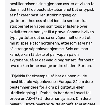
bestiller reisene sine gjennom oss, er at vi kan ta
dem med til de beste skytebanene! Det er typisk
at når karer bestiller utdrikningslag og
gutteturer hos oss at det (om du ser bort fra
stripperne) er våpen som topper listene over
aktiviteter de har lyst til å prøve. Samme hvilken
type guttetur det er, så er våpen helt enkelt et
must, spesielt for nordmenn, ettersom at vi har
så strenge våpenlover hjemme. Selv om man
kanskje kan få skyte et par våpen på en
skytebane, så er det veldig begrenset i forhold til
hva du kan finne mange andre steder i Europa.
I Tsjekkia for eksempel, så har de noen av de
mest liberale våpenlovene i Europa. Så om dere
bestemmer dere for å dra på guttetur eller
utdrikningslag til Praha, da bør dere i hvert fall
prøve en AK-47 når dere har sjansen. Om dere
heller vil skyte hverandre, da anbefaler vi at dere