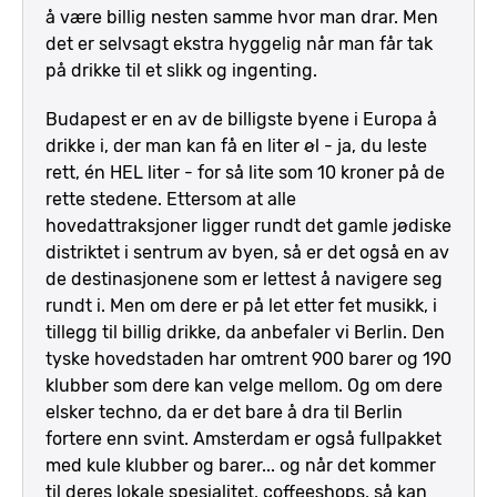
å være billig nesten samme hvor man drar. Men
det er selvsagt ekstra hyggelig når man får tak
på drikke til et slikk og ingenting.
Budapest er en av de billigste byene i Europa å
drikke i, der man kan få en liter øl - ja, du leste
rett, én HEL liter - for så lite som 10 kroner på de
rette stedene. Ettersom at alle
hovedattraksjoner ligger rundt det gamle jødiske
distriktet i sentrum av byen, så er det også en av
de destinasjonene som er lettest å navigere seg
rundt i. Men om dere er på let etter fet musikk, i
tillegg til billig drikke, da anbefaler vi Berlin. Den
tyske hovedstaden har omtrent 900 barer og 190
klubber som dere kan velge mellom. Og om dere
elsker techno, da er det bare å dra til Berlin
fortere enn svint. Amsterdam er også fullpakket
med kule klubber og barer... og når det kommer
til deres lokale spesialitet, coffeeshops, så kan