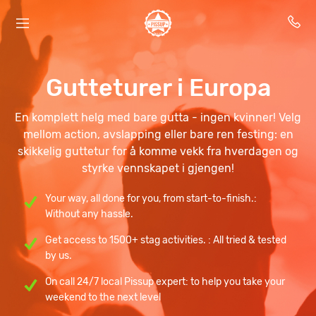
Gutteturer i Europa
En komplett helg med bare gutta - ingen kvinner! Velg
mellom action, avslapping eller bare ren festing: en
skikkelig guttetur for å komme vekk fra hverdagen og
styrke vennskapet i gjengen!
Your way, all done for you, from start-to-finish.:
Without any hassle.
Get access to 1500+ stag activities. : All tried & tested
by us.
On call 24/7 local Pissup expert: to help you take your
weekend to the next level