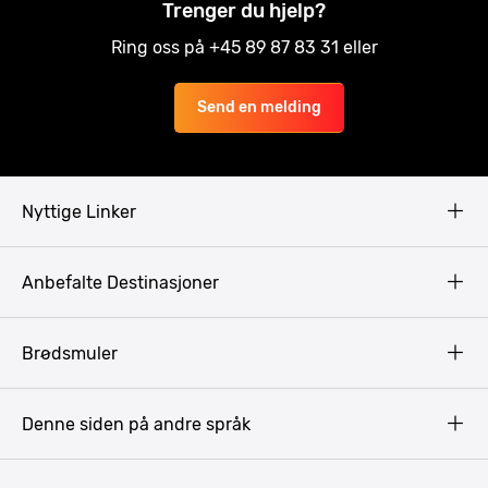
Trenger du hjelp?
Ring oss på +45 89 87 83 31 eller
Send en melding
Nyttige Linker
Copyright
Anbefalte Destinasjoner
Privacy Policy
Terms & Conditions
Gdansk
Brødsmuler
Pissup Blogg
Praha
Budapest
Denne siden på andre språk
Bukarest
Krakow