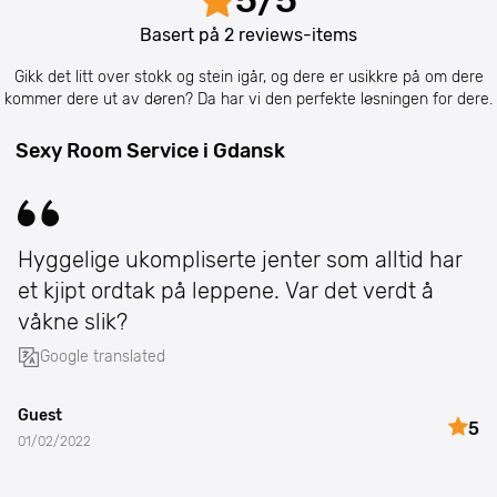
5
/
5
Basert på
2
reviews-items
Gikk det litt over stokk og stein igår, og dere er usikkre på om dere
kommer dere ut av døren? Da har vi den perfekte løsningen for dere.
Sexy Room Service i Gdansk
Hyggelige ukompliserte jenter som alltid har
et kjipt ordtak på leppene. Var det verdt å
våkne slik?
Google translated
Guest
5
01/02/2022