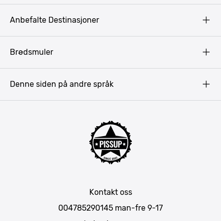
Copyright
Anbefalte Destinasjoner
Privacy Policy
Terms & Conditions
Gdansk
Brødsmuler
Pissup Blogg
Praha
Budapest
Denne siden på andre språk
Bukarest
Krakow
Riga
Amsterdam
Barcelona
Lisboa
Mallorca
Kontakt oss
Berlin
004785290145
man-fre 9-17
München