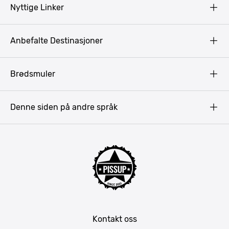
Nyttige Linker
Copyright
Anbefalte Destinasjoner
Privacy Policy
Terms & Conditions
Gdansk
Brødsmuler
Pissup Blogg
Praha
Budapest
Denne siden på andre språk
Bukarest
Krakow
Riga
Amsterdam
Barcelona
Lisboa
Mallorca
Kontakt oss