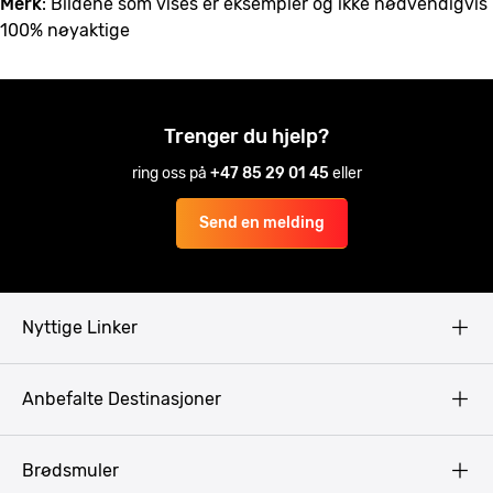
Merk
: Bildene som vises er eksempler og ikke nødvendigvis
100% nøyaktige
Trenger du hjelp?
ring oss på
+47 85 29 01 45
eller
Send en melding
Nyttige Linker
Copyright
Anbefalte Destinasjoner
Privacy Policy
Terms & Conditions
Gdansk
Brødsmuler
Pissup Blogg
Praha