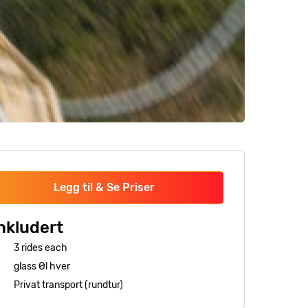
Legg til & Se Priser
nkludert
3 rides each
glass Øl hver
Privat transport (rundtur)