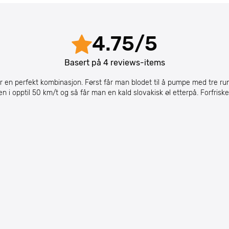
4.75
/
5
Basert på
4
reviews-items
er en perfekt kombinasjon. Først får man blodet til å pumpe med tre r
n i opptil 50 km/t og så får man en kald slovakisk øl etterpå. Forfrisk