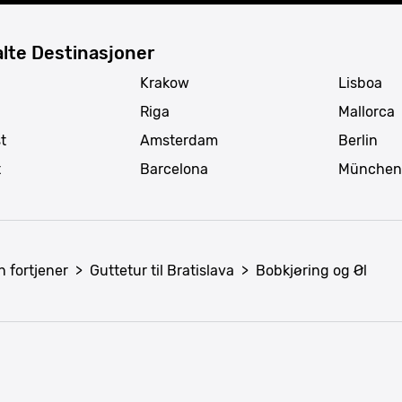
lte Destinasjoner
Krakow
Lisboa
Riga
Mallorca
t
Amsterdam
Berlin
t
Barcelona
München
n fortjener
>
Guttetur til Bratislava
>
Bobkjøring og Øl