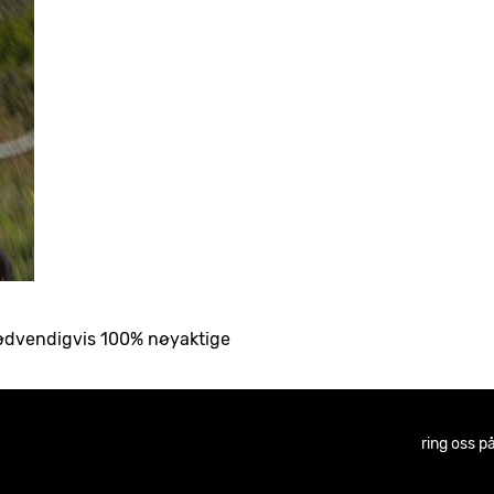
nødvendigvis 100% nøyaktige
ring oss p