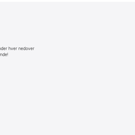
under hver nedover
ende!