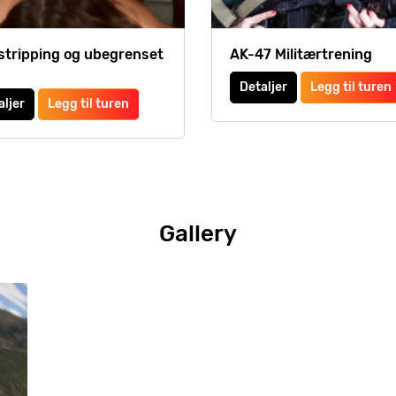
, stripping og ubegrenset
AK-47 Militærtrening
Detaljer
Legg til turen
aljer
Legg til turen
Gallery