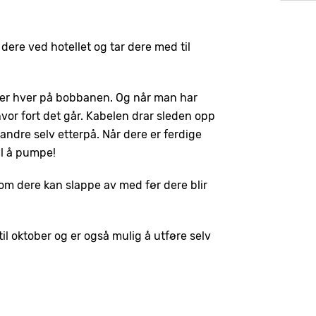
ere ved hotellet og tar dere med til
der hver på bobbanen. Og når man har
vor fort det går. Kabelen drar sleden opp
e andre selv etterpå. Når dere er ferdige
il å pumpe!
som dere kan slappe av med før dere blir
til oktober og er også mulig å utføre selv