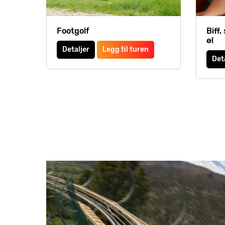
Footgolf
Biff
øl
Detaljer
Legg til turen
Det