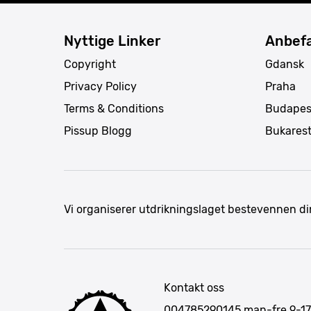
Nyttige Linker
Anbefa
Copyright
Gdansk
Privacy Policy
Praha
Terms & Conditions
Budapes
Pissup Blogg
Bukares
Vi organiserer utdrikningslaget bestevennen di
Kontakt oss
004785290145
man-fre 9-17