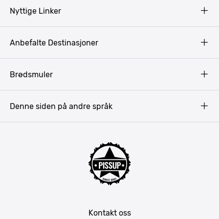
Nyttige Linker
Copyright
Anbefalte Destinasjoner
Privacy Policy
Terms & Conditions
Gdansk
Brødsmuler
Pissup Blogg
Praha
Budapest
Denne siden på andre språk
Bukarest
Krakow
Riga
Amsterdam
Barcelona
Lisboa
Mallorca
Kontakt oss