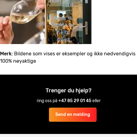
Merk
: Bildene som vises er eksempler og ikke nødvendigvis
100% nøyaktige
Trenger du hjelp?
ring oss på
+47 85 29 01 45
eller
Send en melding